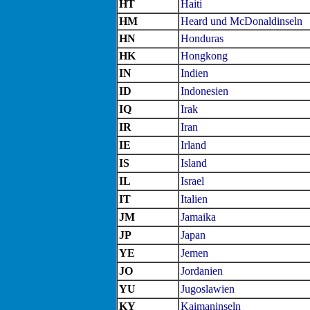
HT
Haiti
HM
Heard und McDonaldinseln
HN
Honduras
HK
Hongkong
IN
Indien
ID
Indonesien
IQ
Irak
IR
Iran
IE
Irland
IS
Island
IL
Israel
IT
Italien
JM
Jamaika
JP
Japan
YE
Jemen
JO
Jordanien
YU
Jugoslawien
KY
Kaimaninseln