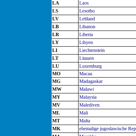
LA
Laos
LS
Lesotho
LV
Lettland
LB
Libanon
LR
Liberia
LY
Libyen
LI
Liechtenstein
LT
Litauen
LU
Luxemburg
MO
Macau
MG
Madagaskar
MW
Malawi
MY
Malaysia
MV
Malediven
ML
Mali
MT
Malta
MK
ehemalige jugoslawische Re