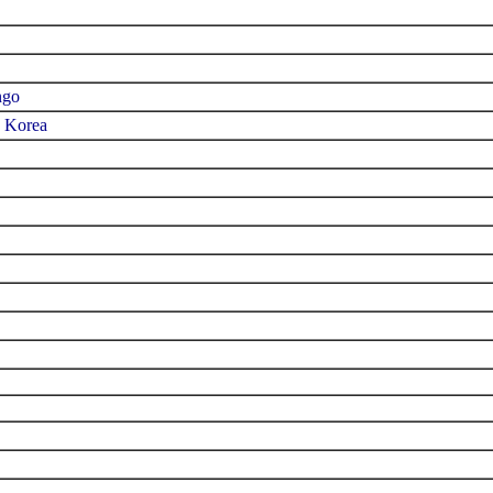
ngo
k Korea