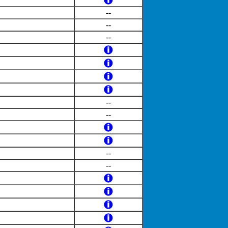
--
--
--
--
--
--
--