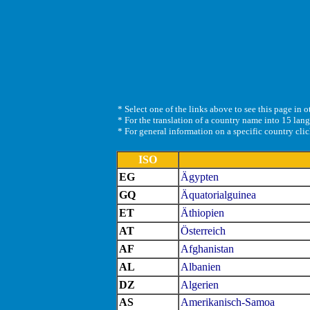
* Select one of the links above to see this page in 
* For the translation of a country name into 15 lan
* For general information on a specific country clic
ISO
EG
Ägypten
GQ
Äquatorialguinea
ET
Äthiopien
AT
Österreich
AF
Afghanistan
AL
Albanien
DZ
Algerien
AS
Amerikanisch-Samoa