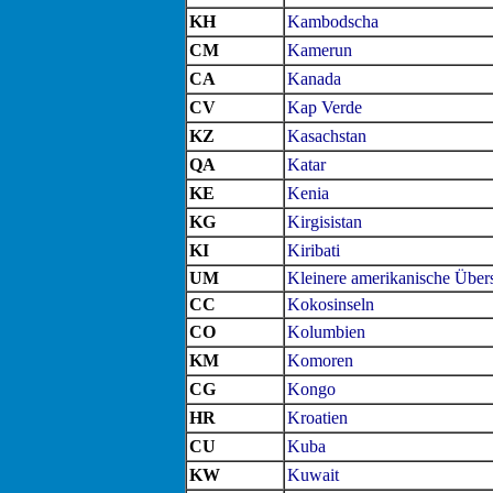
KH
Kambodscha
CM
Kamerun
CA
Kanada
CV
Kap Verde
KZ
Kasachstan
QA
Katar
KE
Kenia
KG
Kirgisistan
KI
Kiribati
UM
Kleinere amerikanische Übers
CC
Kokosinseln
CO
Kolumbien
KM
Komoren
CG
Kongo
HR
Kroatien
CU
Kuba
KW
Kuwait