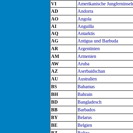
VI
Amerikanische Jungferninsel
AD
Andorra
AO
Angola
AI
Anguilla
AQ
Antarktis
AG
Antigua und Barbuda
AR
Argentinien
AM
Armenien
AW
Aruba
AZ
Aserbaidschan
AU
Australien
BS
Bahamas
BH
Bahrain
BD
Bangladesch
BB
Barbados
BY
Belarus
BE
Belgien
BZ
Belize