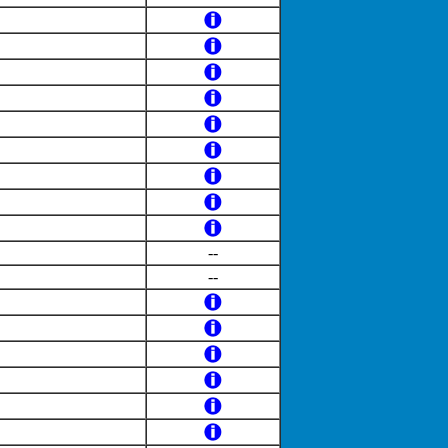
--
--