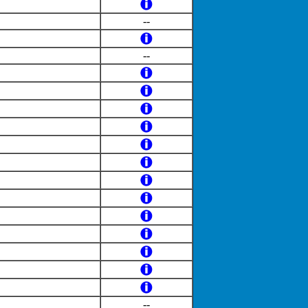
--
--
--