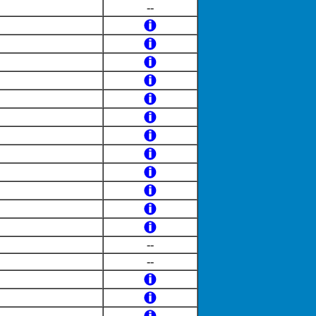
--
--
--