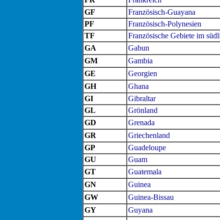
GF
Französisch-Guayana
PF
Französisch-Polynesien
TF
Französische Gebiete im süd
GA
Gabun
GM
Gambia
GE
Georgien
GH
Ghana
GI
Gibraltar
GL
Grönland
GD
Grenada
GR
Griechenland
GP
Guadeloupe
GU
Guam
GT
Guatemala
GN
Guinea
GW
Guinea-Bissau
GY
Guyana