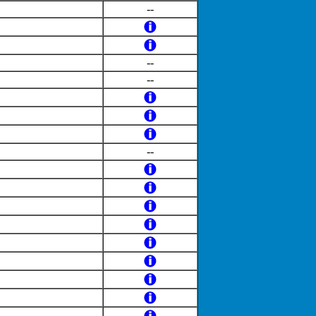
--
--
--
--