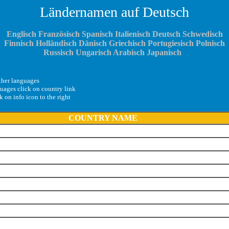
Ländernamen auf Deutsch
Englisch
Französisch
Spanisch
Italienisch
Deutsch
Schwedisch
Finnisch
Holländisch
Dänisch
Griechisch
Portugiesisch
Polnisch
Russisch
Ungarisch
Arabisch
Japanisch
other languages
guages click on country link
k on info icon to the right
COUNTRY NAME