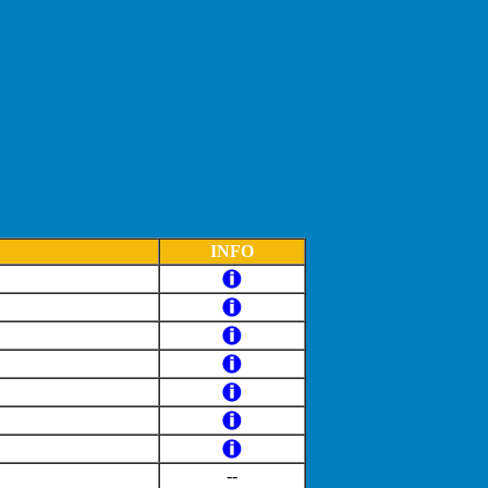
INFO
--