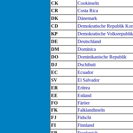
CK
Cookinseln
CR
Costa Rica
DK
Dänemark
CD
Demokratische Republik Ko
KP
Demokratische Volksrepubli
DE
Deutschland
DM
Dominica
DO
Dominikanische Republik
DJ
Dschibuti
EC
Ecuador
SV
El Salvador
ER
Eritrea
EE
Estland
FO
Färöer
FK
Falklandinseln
FJ
Fidschi
FI
Finnland
FR
Frankreich