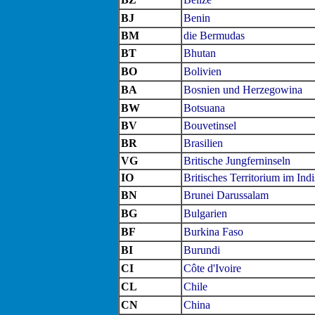
BJ
Benin
BM
die Bermudas
BT
Bhutan
BO
Bolivien
BA
Bosnien und Herzegowina
BW
Botsuana
BV
Bouvetinsel
BR
Brasilien
VG
Britische Jungferninseln
IO
Britisches Territorium im In
BN
Brunei Darussalam
BG
Bulgarien
BF
Burkina Faso
BI
Burundi
CI
Côte d'Ivoire
CL
Chile
CN
China