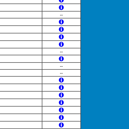
--
--
--
--