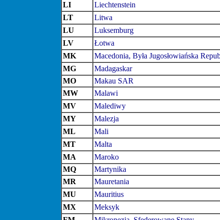
LI
Liechtenstein
LT
Litwa
LU
Luksemburg
LV
Łotwa
MK
Macedonia, Była Jugosłowiańska Repub
MG
Madagaskar
MO
Makau SAR
MW
Malawi
MV
Malediwy
MY
Malezja
ML
Mali
MT
Malta
MA
Maroko
MQ
Martynika
MR
Mauretania
MU
Mauritius
MX
Meksyk
FM
Mikronezja, Sfederowane Stany