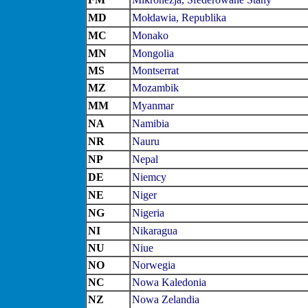
MD
Mołdawia, Republika
MC
Monako
MN
Mongolia
MS
Montserrat
MZ
Mozambik
MM
Myanmar
NA
Namibia
NR
Nauru
NP
Nepal
DE
Niemcy
NE
Niger
NG
Nigeria
NI
Nikaragua
NU
Niue
NO
Norwegia
NC
Nowa Kaledonia
NZ
Nowa Zelandia