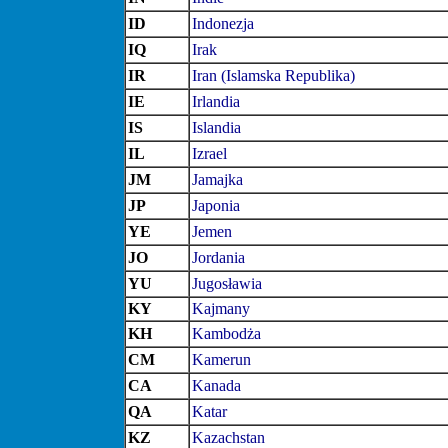
ID
Indonezja
IQ
Irak
IR
Iran (Islamska Republika)
IE
Irlandia
IS
Islandia
IL
Izrael
JM
Jamajka
JP
Japonia
YE
Jemen
JO
Jordania
YU
Jugosławia
KY
Kajmany
KH
Kambodża
CM
Kamerun
CA
Kanada
QA
Katar
KZ
Kazachstan