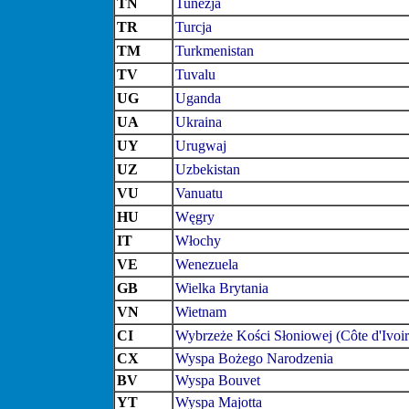
TN
Tunezja
TR
Turcja
TM
Turkmenistan
TV
Tuvalu
UG
Uganda
UA
Ukraina
UY
Urugwaj
UZ
Uzbekistan
VU
Vanuatu
HU
Węgry
IT
Włochy
VE
Wenezuela
GB
Wielka Brytania
VN
Wietnam
CI
Wybrzeże Kości Słoniowej (Côte d'Ivoir
CX
Wyspa Bożego Narodzenia
BV
Wyspa Bouvet
YT
Wyspa Majotta