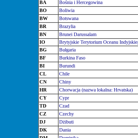
BA
Bośnia i Hercegowina
BO
Boliwia
BW
Botswana
BR
Brazylia
BN
Brunei Darussalam
IO
Brytyjskie Terytorium Oceanu Indyjski
BG
Bułgaria
BF
Burkina Faso
BI
Burundi
CL
Chile
CN
Chiny
HR
Chorwacja (nazwa lokalna: Hrvatska)
CY
Cypr
TD
Czad
CZ
Czechy
DJ
Dżibuti
DK
Dania
DM
Dominika