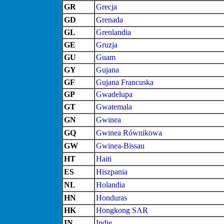
GR
Grecja
GD
Grenada
GL
Grenlandia
GE
Gruzja
GU
Guam
GY
Gujana
GF
Gujana Francuska
GP
Gwadelupa
GT
Gwatemala
GN
Gwinea
GQ
Gwinea Równikowa
GW
Gwinea-Bissau
HT
Haiti
ES
Hiszpania
NL
Holandia
HN
Honduras
HK
Hongkong SAR
IN
Indie