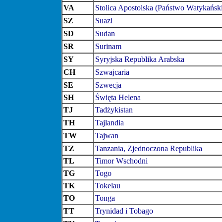
VA
Stolica Apostolska (Państwo Watykańsk
SZ
Suazi
SD
Sudan
SR
Surinam
SY
Syryjska Republika Arabska
CH
Szwajcaria
SE
Szwecja
SH
Święta Helena
TJ
Tadżykistan
TH
Tajlandia
TW
Tajwan
TZ
Tanzania, Zjednoczona Republika
TL
Timor Wschodni
TG
Togo
TK
Tokelau
TO
Tonga
TT
Trynidad i Tobago