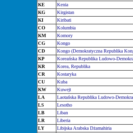
KE
Kenia
KG
Kirgistan
KI
Kiribati
CO
Kolumbia
KM
Komory
CG
Kongo
CD
Kongo (Demokratyczna Republika Kon
KP
Koreańska Republika Ludowo-Demokra
KR
Korea, Republika
CR
Kostaryka
CU
Kuba
KW
Kuwejt
LA
Laotańska Republika Ludowo-Demokra
LS
Lesotho
LB
Liban
LR
Liberia
LY
Libijska Arabska Dżamahiria