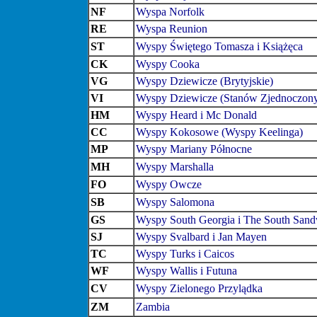
NF
Wyspa Norfolk
RE
Wyspa Reunion
ST
Wyspy Świętego Tomasza i Książęca
CK
Wyspy Cooka
VG
Wyspy Dziewicze (Brytyjskie)
VI
Wyspy Dziewicze (Stanów Zjednoczon
HM
Wyspy Heard i Mc Donald
CC
Wyspy Kokosowe (Wyspy Keelinga)
MP
Wyspy Mariany Północne
MH
Wyspy Marshalla
FO
Wyspy Owcze
SB
Wyspy Salomona
GS
Wyspy South Georgia i The South San
SJ
Wyspy Svalbard i Jan Mayen
TC
Wyspy Turks i Caicos
WF
Wyspy Wallis i Futuna
CV
Wyspy Zielonego Przylądka
ZM
Zambia