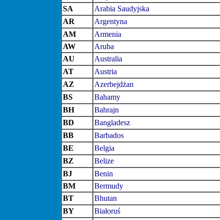
SA
Arabia Saudyjska
AR
Argentyna
AM
Armenia
AW
Aruba
AU
Australia
AT
Austria
AZ
Azerbejdżan
BS
Bahamy
BH
Bahrajn
BD
Bangladesz
BB
Barbados
BE
Belgia
BZ
Belize
BJ
Benin
BM
Bermudy
BT
Bhutan
BY
Białoruś