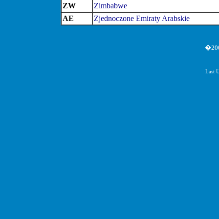
ZW
Zimbabwe
AE
Zjednoczone Emiraty Arabskie
�200
Last 