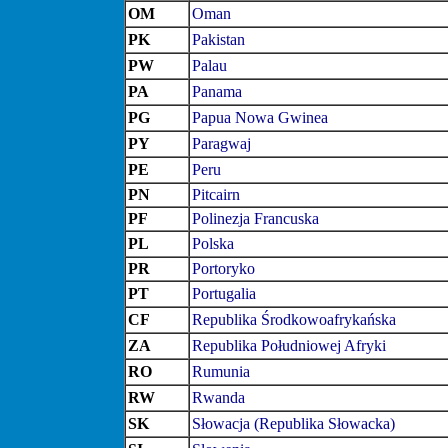
OM
Oman
PK
Pakistan
PW
Palau
PA
Panama
PG
Papua Nowa Gwinea
PY
Paragwaj
PE
Peru
PN
Pitcairn
PF
Polinezja Francuska
PL
Polska
PR
Portoryko
PT
Portugalia
CF
Republika Środkowoafrykańska
ZA
Republika Południowej Afryki
RO
Rumunia
RW
Rwanda
SK
Słowacja (Republika Słowacka)