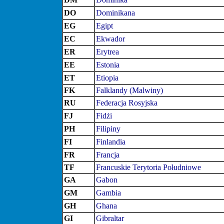
DO
Dominikana
EG
Egipt
EC
Ekwador
ER
Erytrea
EE
Estonia
ET
Etiopia
FK
Falklandy (Malwiny)
RU
Federacja Rosyjska
FJ
Fidżi
PH
Filipiny
FI
Finlandia
FR
Francja
TF
Francuskie Terytoria Południowe
GA
Gabon
GM
Gambia
GH
Ghana
GI
Gibraltar