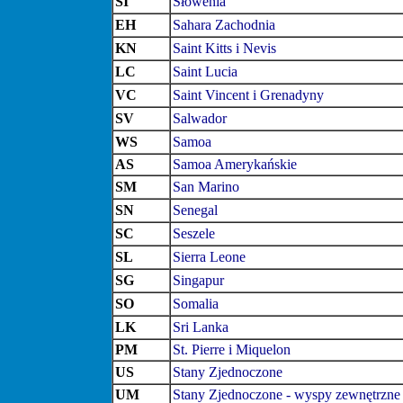
SI
Słowenia
EH
Sahara Zachodnia
KN
Saint Kitts i Nevis
LC
Saint Lucia
VC
Saint Vincent i Grenadyny
SV
Salwador
WS
Samoa
AS
Samoa Amerykańskie
SM
San Marino
SN
Senegal
SC
Seszele
SL
Sierra Leone
SG
Singapur
SO
Somalia
LK
Sri Lanka
PM
St. Pierre i Miquelon
US
Stany Zjednoczone
UM
Stany Zjednoczone - wyspy zewnętrzne