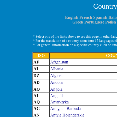
Country
English
French
Spanish
Itali
Greek
Portuguese
Polish
* Select one of the links above to see this page in other la
* For the translation of a country name into 15 languages c
* For general information on a specific country click on info
ISO
COU
AF
Afganistan
AL
Albania
DZ
Algieria
AD
Andora
AO
Angola
AI
Anguilla
AQ
Antarktyka
AG
Antigua i Barbuda
AN
Antyle Holenderskie